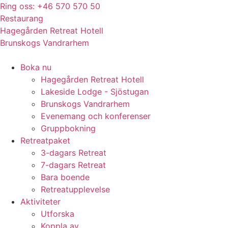
Hoppa
Ring oss: +46 570 570 50
till
Restaurang
innehåll
Hagegården Retreat Hotell
Brunskogs Vandrarhem
Boka nu
Hagegården Retreat Hotell
Lakeside Lodge - Sjöstugan
Brunskogs Vandrarhem
Evenemang och konferenser
Gruppbokning
Retreatpaket
3-dagars Retreat
7-dagars Retreat
Bara boende
Retreatupplevelse
Aktiviteter
Utforska
Koppla av