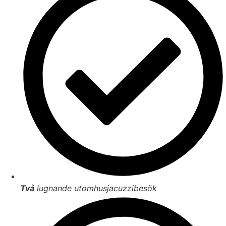
Två
lugnande utomhusjacuzzibesök