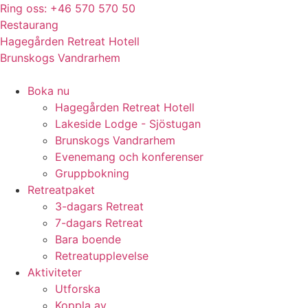
Hoppa
Ring oss: +46 570 570 50
till
Restaurang
innehåll
Hagegården Retreat Hotell
Brunskogs Vandrarhem
Boka nu
Hagegården Retreat Hotell
Lakeside Lodge - Sjöstugan
Brunskogs Vandrarhem
Evenemang och konferenser
Gruppbokning
Retreatpaket
3-dagars Retreat
7-dagars Retreat
Bara boende
Retreatupplevelse
Aktiviteter
Utforska
Koppla av